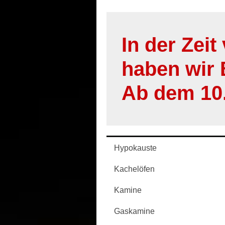
In der Zei
haben wir 
Ab dem 10.
Hypokauste
Kachelöfen
Kamine
Gaskamine