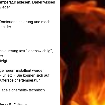
emperatur ablesen. Daher wissen
wieder
Komforterleichterung und macht
enn der
n
steuerung fast "lebenswichtig",
er
eigt.
age
herum installiert werden.
lur, etc.). Sie können sich auf
ufferspeicher
temperatur
age sicherheits- technisch
r (z.B. Differenz-