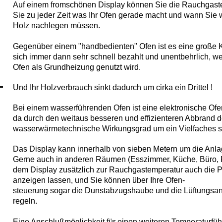
Auf einem fromschönen Display können Sie die Rauchgast
Sie zu jeder Zeit was Ihr Ofen gerade macht und wann Sie 
Holz nachlegen müssen.
Gegenüber einem "handbedienten" Ofen ist es eine große 
sich immer dann sehr schnell bezahlt und unentbehrlich, w
Ofen als Grundheizung genutzt wird.
Und Ihr Holzverbrauch sinkt dadurch um
cirka ein Drittel !
Bei einem wasserführenden Ofen ist eine elektronische Ofe
da durch den weitaus besseren
und effizienteren Abbrand d
wasserwärmetechnische Wirkungs
grad um ein Vielfaches st
Das Display kann innerhalb von sieben Metern um die Anl
Gerne auch in anderen Räumen (Ess
zimmer, Küche, Büro, F
dem Display zusätzlich zur Rauchgastemperatur auch die P
anzeigen lassen, und Sie können über Ihre Ofen-
steuerung sogar die Dunstabzugshaube und die Lüftungsanl
regeln.
Eine Anschlußmöglichkeit für einen weiteren Temperaturfühle