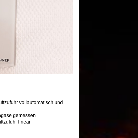
ft
zufuhr vollautomatisch und
chgase gemessen
tzufuhr linear