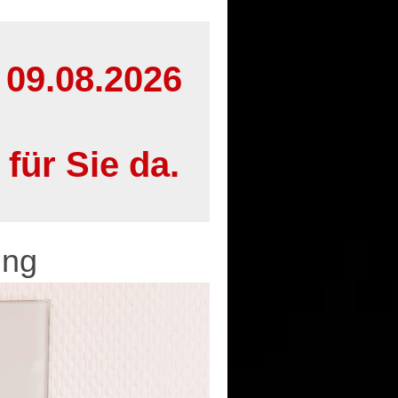
m 09.08.2026
für Sie da.
ung