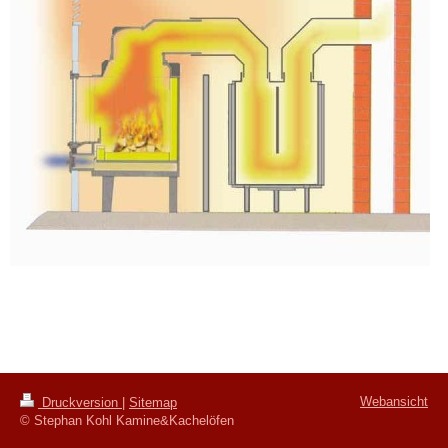
Webansicht
Druckversion
|
Sitemap
© Stephan Kohl Kamine&Kachelöfen